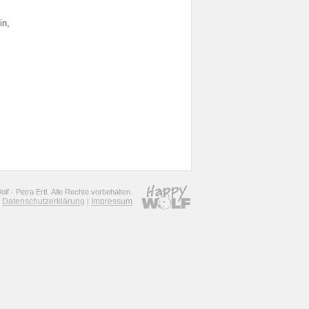
in,
f - Petra Ertl. Alle Rechte vorbehalten.
Datenschutzerklärung
Impressum
|
|