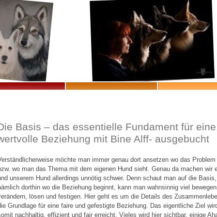
Die Basis – das essentielle Fundament für eine
wertvolle Beziehung mit Bine Alff- ausgebucht
Verständlicherweise möchte man immer genau dort ansetzen wo das Problem 
bzw. wo man das Thema mit dem eigenen Hund sieht. Genau da machen wir 
und unserem Hund allerdings unnötig schwer. Denn schaut man auf die Basis,
nämlich dorthin wo die Beziehung beginnt, kann man wahnsinnig viel bewegen
verändern, lösen und festigen. Hier geht es um die Details des Zusammenleb
die Grundlage für eine faire und gefestigte Beziehung. Das eigentliche Ziel wir
somit nachhaltig, effizient und fair erreicht. Vieles wird hier sichtbar, einige Ah