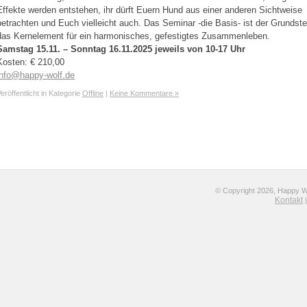
Effekte werden entstehen, ihr dürft Euern Hund aus einer anderen Sichtweise
betrachten und Euch vielleicht auch. Das Seminar -die Basis- ist der Grundste
das Kernelement für ein harmonisches, gefestigtes Zusammenleben.
Samstag 15.11. – Sonntag 16.11.2025 jeweils von 10-17 Uhr
Kosten: € 210,00
info@happy-wolf.de
eröffentlicht in Kategorie
Offline
|
Keine Kommentare »
© Copyright 2026, Happy Wol
Kontakt