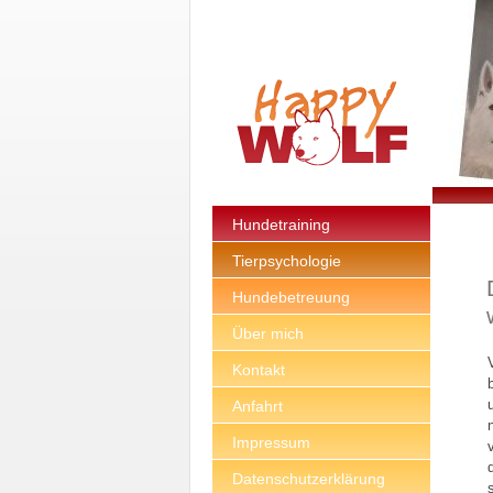
Hundetraining
Tierpsychologie
Hundebetreuung
Über mich
Kontakt
Anfahrt
Impressum
Datenschutzerklärung