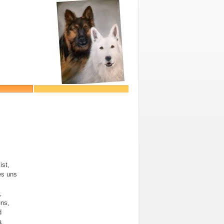
ist,
es uns
,
ens,
d
a