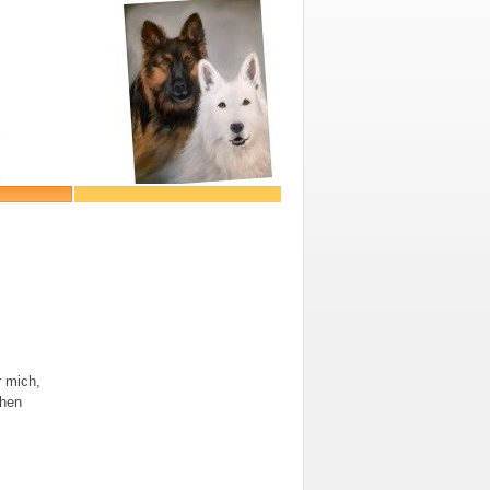
r mich,
chen