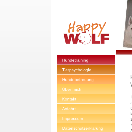
Hundetraining
Tierpsychologie
Hundebetreuung
Über mich
Kontakt
Anfahrt
Impressum
Datenschutzerklärung