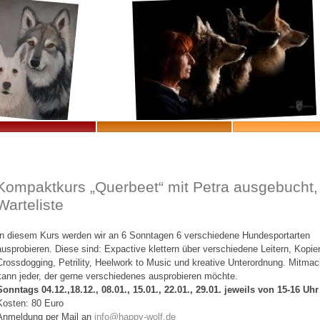
Kompaktkurs „Querbeet“ mit Petra ausgebucht,
Warteliste
In diesem Kurs werden wir an 6 Sonntagen 6 verschiedene Hundesportarten
ausprobieren. Diese sind: Expactive klettern über verschiedene Leitern, Kopie
Crossdogging, Petrility, Heelwork to Music und kreative Unterordnung. Mitma
kann jeder, der gerne verschiedenes ausprobieren möchte.
Sonntags 04.12.,18.12., 08.01., 15.01., 22.01., 29.01. jeweils von 15-16 Uhr
Kosten: 80 Euro
Anmeldung per Mail an
info@happy-wolf.de