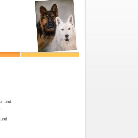
en und
.
 und