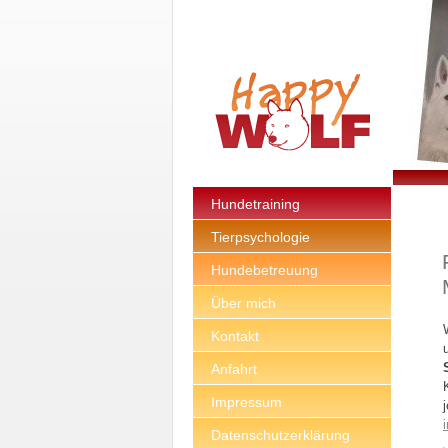
Hundetraining
Tierpsychologie
Hundebetreuung
Über mich
Kontakt
Anfahrt
Impressum
Datenschutzerklärung