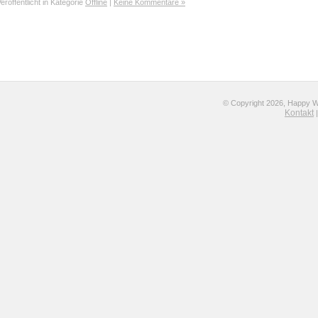
eröffentlicht in Kategorie
Offline
|
Keine Kommentare »
© Copyright 2026, Happy Wol
Kontakt