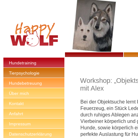
Hundetraining
Tierpsychologie
Workshop: „Objektsu
Hundebetreuung
mit Alex
Über mich
Bei der Objektsuche lernt 
Kontakt
Feuerzeug, ein Stück Led
Anfahrt
durch ruhiges Ablegen anz
Vierbeiner körperlich und 
Impressum
Hunde, sowie körperlich e
perfekte Auslastung für H
Datenschutzerklärung