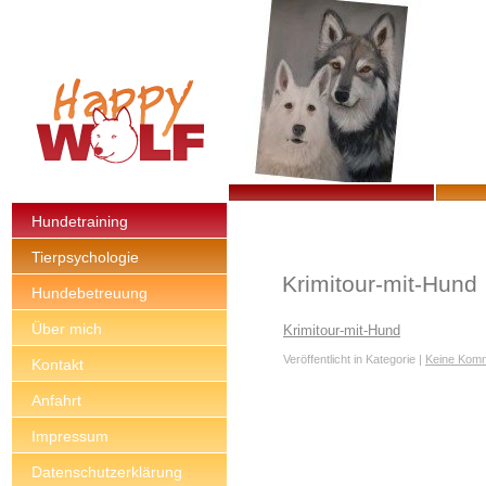
Hundetraining
Tierpsychologie
Krimitour-mit-Hund
Hundebetreuung
Über mich
Krimitour-mit-Hund
Veröffentlicht in Kategorie |
Keine Kom
Kontakt
Anfahrt
Impressum
Datenschutzerklärung